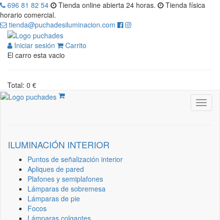
696 81 82 54
Tienda online abierta 24 horas.
Tienda física
horario comercial.
tienda@puchadesiluminacion.com
Iniciar sesión
Carrito
El carro esta vacio
Total: 0 €
ILUMINACIÓN INTERIOR
Puntos de señalización interior
Apliques de pared
Plafones y semiplafones
Lámparas de sobremesa
Lámparas de pie
Focos
Lámparas colgantes