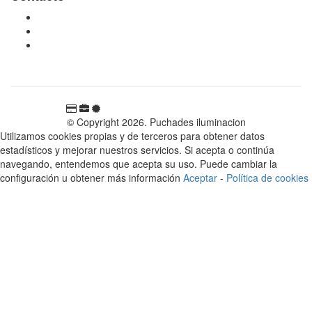
tienda@puchadesiluminacion.com
696 81 82 54
Carretera Rotglà S/N, 46815, Llosa de Ranes, Valencia,
España
© Copyright 2026. Puchades iluminacion
Utilizamos cookies propias y de terceros para obtener datos
estadísticos y mejorar nuestros servicios. Si acepta o continúa
navegando, entendemos que acepta su uso. Puede cambiar la
configuración u obtener más información
Aceptar
-
Política de cookies