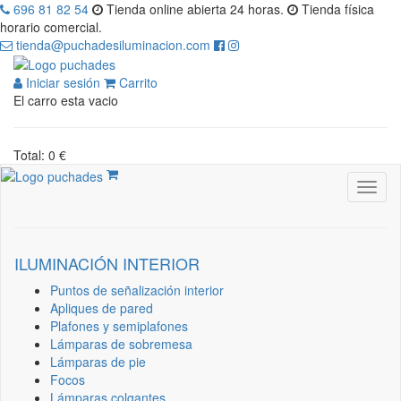
696 81 82 54
Tienda online abierta 24 horas.
Tienda física
horario comercial.
tienda@puchadesiluminacion.com
Iniciar sesión
Carrito
El carro esta vacio
Total: 0 €
ILUMINACIÓN INTERIOR
Puntos de señalización interior
Apliques de pared
Plafones y semiplafones
Lámparas de sobremesa
Lámparas de pie
Focos
Lámparas colgantes