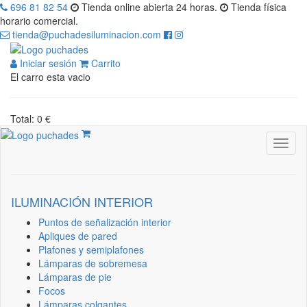
696 81 82 54
Tienda online abierta 24 horas.
Tienda física
horario comercial.
tienda@puchadesiluminacion.com
Iniciar sesión
Carrito
El carro esta vacio
Total: 0 €
ILUMINACIÓN INTERIOR
Puntos de señalización interior
Apliques de pared
Plafones y semiplafones
Lámparas de sobremesa
Lámparas de pie
Focos
Lámparas colgantes