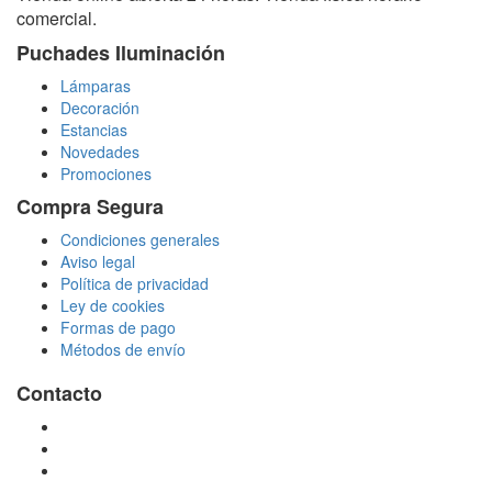
comercial.
Puchades Iluminación
Lámparas
Decoración
Estancias
Novedades
Promociones
Compra Segura
Condiciones generales
Aviso legal
Política de privacidad
Ley de cookies
Formas de pago
Métodos de envío
Contacto
tienda@puchadesiluminacion.com
696 81 82 54
Carretera Rotglà S/N, 46815, Llosa de Ranes, Valencia,
España