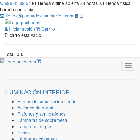
696 81 82 54
Tienda online abierta 24 horas.
Tienda física
horario comercial.
tienda@puchadesiluminacion.com
Iniciar sesión
Carrito
El carro esta vacio
Total: 0 €
ILUMINACIÓN INTERIOR
Puntos de señalización interior
Apliques de pared
Plafones y semiplafones
Lámparas de sobremesa
Lámparas de pie
Focos
Lámparas colgantes