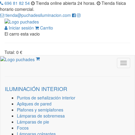
696 81 82 54
Tienda online abierta 24 horas.
Tienda física
horario comercial.
tienda@puchadesiluminacion.com
Iniciar sesión
Carrito
El carro esta vacio
Total: 0 €
ILUMINACIÓN INTERIOR
Puntos de señalización interior
Apliques de pared
Plafones y semiplafones
Lámparas de sobremesa
Lámparas de pie
Focos
Lámparas colgantes