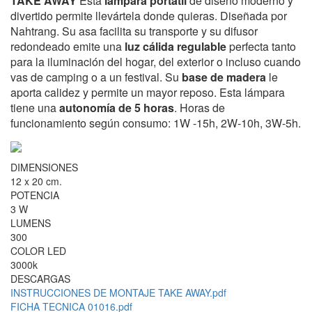
TAKE AWAY
Esta
lámpara portátil
de diseño moderno y
divertido permite llevártela donde quieras. Diseñada por
Nahtrang. Su asa facilita su transporte y su difusor
redondeado emite una
luz cálida regulable
perfecta tanto
para la iluminación del hogar, del exterior o incluso cuando
vas de camping o a un festival. Su
base de madera
le
aporta calidez y permite un mayor reposo. Esta lámpara
tiene una
autonomía de 5 horas
. Horas de
funcionamiento según consumo: 1W -15h, 2W-10h, 3W-5h.
DIMENSIONES
12 x 20 cm.
POTENCIA
3 W
LUMENS
300
COLOR LED
3000k
DESCARGAS
INSTRUCCIONES DE MONTAJE TAKE AWAY.pdf
FICHA TECNICA 01016.pdf