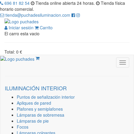
696 81 82 54
Tienda online abierta 24 horas.
Tienda física
horario comercial.
tienda@puchadesiluminacion.com
Iniciar sesión
Carrito
El carro esta vacio
Total: 0 €
ILUMINACIÓN INTERIOR
Puntos de señalización interior
Apliques de pared
Plafones y semiplafones
Lámparas de sobremesa
Lámparas de pie
Focos
Lámparas colgantes