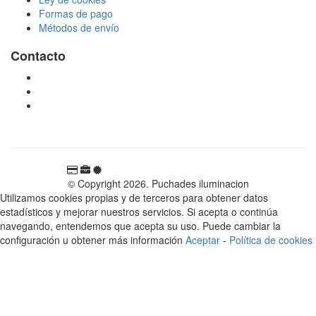
Formas de pago
Métodos de envío
Contacto
tienda@puchadesiluminacion.com
696 81 82 54
Carretera Rotglà S/N, 46815, Llosa de Ranes, Valencia,
España
© Copyright 2026. Puchades iluminacion
Utilizamos cookies propias y de terceros para obtener datos
estadísticos y mejorar nuestros servicios. Si acepta o continúa
navegando, entendemos que acepta su uso. Puede cambiar la
configuración u obtener más información
Aceptar
-
Política de cookies