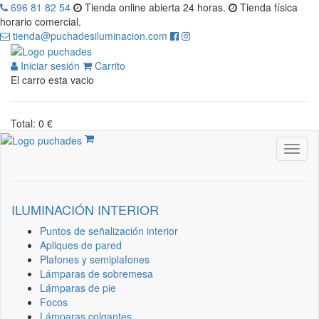
696 81 82 54
Tienda online abierta 24 horas.
Tienda física
horario comercial.
tienda@puchadesiluminacion.com
Iniciar sesión
Carrito
El carro esta vacio
Total: 0 €
ILUMINACIÓN INTERIOR
Puntos de señalización interior
Apliques de pared
Plafones y semiplafones
Lámparas de sobremesa
Lámparas de pie
Focos
Lámparas colgantes