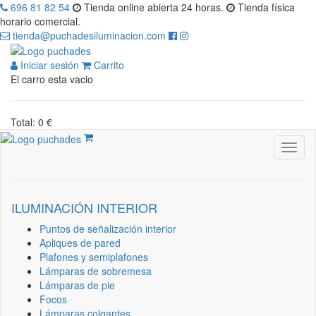
696 81 82 54
Tienda online abierta 24 horas.
Tienda física
horario comercial.
tienda@puchadesiluminacion.com
Iniciar sesión
Carrito
El carro esta vacio
Total: 0 €
ILUMINACIÓN INTERIOR
Puntos de señalización interior
Apliques de pared
Plafones y semiplafones
Lámparas de sobremesa
Lámparas de pie
Focos
Lámparas colgantes