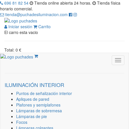
696 81 82 54
Tienda online abierta 24 horas.
Tienda física
horario comercial.
tienda@puchadesiluminacion.com
Iniciar sesión
Carrito
El carro esta vacio
Total: 0 €
ILUMINACIÓN INTERIOR
Puntos de señalización interior
Apliques de pared
Plafones y semiplafones
Lámparas de sobremesa
Lámparas de pie
Focos
Lámparas colgantes