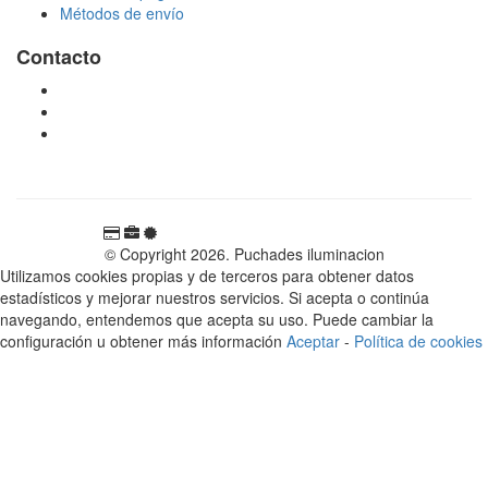
Métodos de envío
Contacto
tienda@puchadesiluminacion.com
696 81 82 54
Carretera Rotglà S/N, 46815, Llosa de Ranes, Valencia,
España
© Copyright 2026. Puchades iluminacion
Utilizamos cookies propias y de terceros para obtener datos
estadísticos y mejorar nuestros servicios. Si acepta o continúa
navegando, entendemos que acepta su uso. Puede cambiar la
configuración u obtener más información
Aceptar
-
Política de cookies