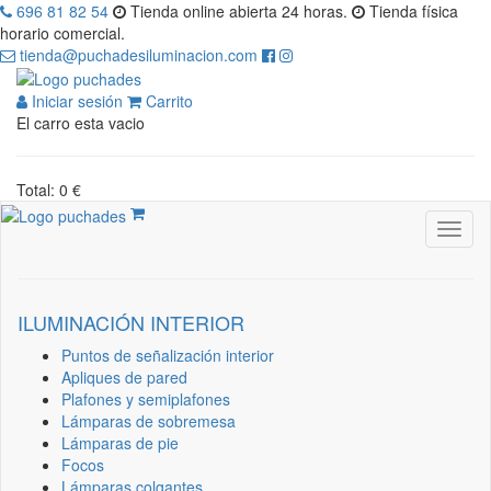
696 81 82 54
Tienda online abierta 24 horas.
Tienda física
horario comercial.
tienda@puchadesiluminacion.com
Iniciar sesión
Carrito
El carro esta vacio
Total: 0 €
ILUMINACIÓN INTERIOR
Puntos de señalización interior
Apliques de pared
Plafones y semiplafones
Lámparas de sobremesa
Lámparas de pie
Focos
Lámparas colgantes