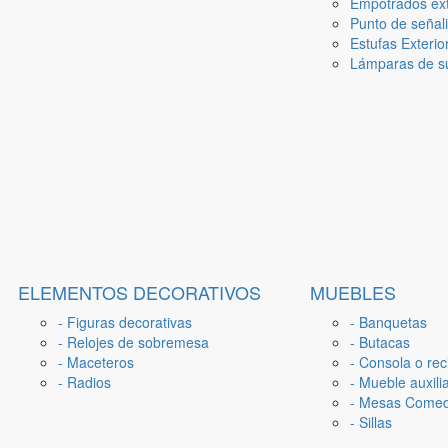
Empotrados ext
Punto de señal
Estufas Exterio
Lámparas de su
ELEMENTOS DECORATIVOS
MUEBLES
- Figuras decorativas
- Banquetas
- Relojes de sobremesa
- Butacas
- Maceteros
- Consola o rec
- Radios
- Mueble auxili
- Mesas Come
- Sillas