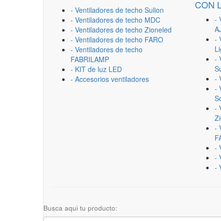
CON 
- Ventiladores de techo Sulion
- 
- Ventiladores de techo MDC
A
- Ventiladores de techo Zioneled
- 
- Ventiladores de techo FARO
L
- Ventiladores de techo
- 
FABRILAMP
Su
- KIT de luz LED
-
- Accesorios ventiladores
- 
Sc
- 
Z
- 
F
-
- 
- 
Busca aqui tu producto: