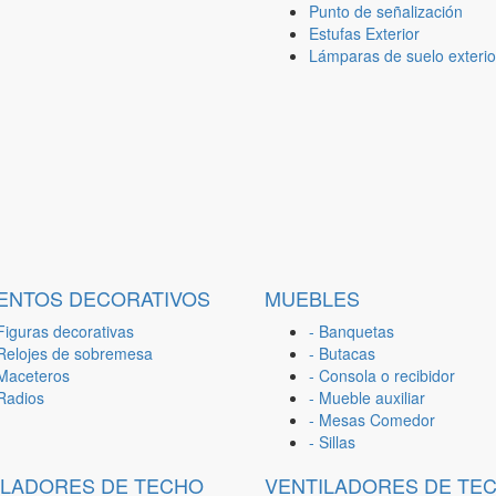
Punto de señalización
Estufas Exterior
Lámparas de suelo exterio
ENTOS DECORATIVOS
MUEBLES
Figuras decorativas
- Banquetas
 Relojes de sobremesa
- Butacas
 Maceteros
- Consola o recibidor
 Radios
- Mueble auxiliar
- Mesas Comedor
- Sillas
ILADORES DE TECHO
VENTILADORES DE TE