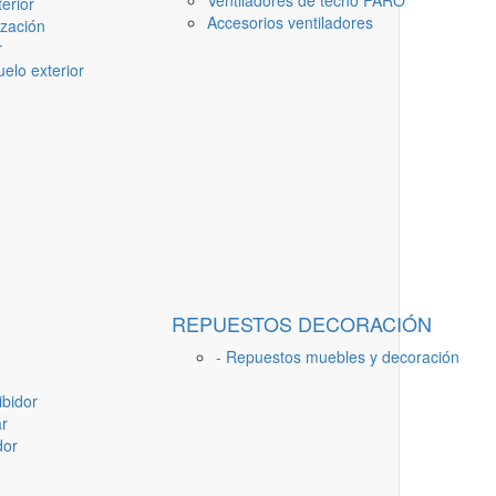
Ventiladores de techo FARO
erior
Accesorios ventiladores
ización
r
elo exterior
REPUESTOS DECORACIÓN
- Repuestos muebles y decoración
ibidor
ar
dor