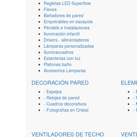
Regletas LED Superficie
Flexos
Bañadores de pared
Empotrables en escayola
Péndels e Instalaciones
Iluminación infantil
Drivers - alimentadores
Lámparas personalizadas
Iluminacuadros
Estanterias con luz
Plafones baño
Accesorios Lámparas
DECORACIÓN PARED
ELEM
- Espejos
- 
- Relojes de pared
-
- Cuadros decorativos
-
- Fotografías en Cristal
-
VENTILADORES DE TECHO
VENT