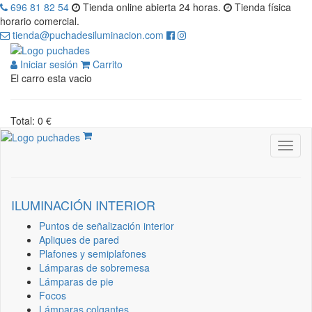
696 81 82 54
Tienda online abierta 24 horas.
Tienda física
horario comercial.
tienda@puchadesiluminacion.com
Iniciar sesión
Carrito
El carro esta vacio
Total: 0 €
ILUMINACIÓN INTERIOR
Puntos de señalización interior
Apliques de pared
Plafones y semiplafones
Lámparas de sobremesa
Lámparas de pie
Focos
Lámparas colgantes