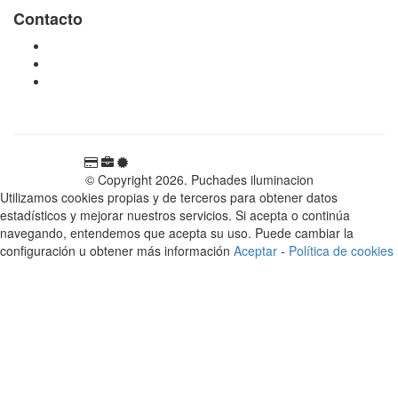
Contacto
tienda@puchadesiluminacion.com
696 81 82 54
Carretera Rotglà S/N, 46815, Llosa de Ranes, Valencia,
España
© Copyright 2026. Puchades iluminacion
Utilizamos cookies propias y de terceros para obtener datos
estadísticos y mejorar nuestros servicios. Si acepta o continúa
navegando, entendemos que acepta su uso. Puede cambiar la
configuración u obtener más información
Aceptar
-
Política de cookies