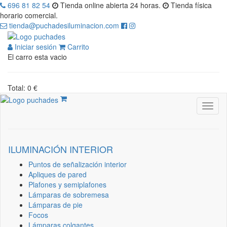
696 81 82 54
Tienda online abierta 24 horas.
Tienda física
horario comercial.
tienda@puchadesiluminacion.com
Iniciar sesión
Carrito
El carro esta vacio
Total: 0 €
ILUMINACIÓN INTERIOR
Puntos de señalización interior
Apliques de pared
Plafones y semiplafones
Lámparas de sobremesa
Lámparas de pie
Focos
Lámparas colgantes