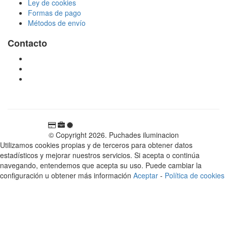
Ley de cookies
Formas de pago
Métodos de envío
Contacto
tienda@puchadesiluminacion.com
696 81 82 54
Carretera Rotglà S/N, 46815, Llosa de Ranes, Valencia,
España
© Copyright 2026. Puchades iluminacion
Utilizamos cookies propias y de terceros para obtener datos
estadísticos y mejorar nuestros servicios. Si acepta o continúa
navegando, entendemos que acepta su uso. Puede cambiar la
configuración u obtener más información
Aceptar
-
Política de cookies