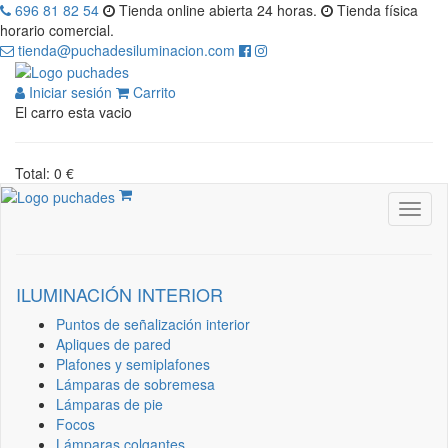
696 81 82 54
Tienda online abierta 24 horas.
Tienda física
horario comercial.
tienda@puchadesiluminacion.com
Iniciar sesión
Carrito
El carro esta vacio
Total: 0 €
ILUMINACIÓN INTERIOR
Puntos de señalización interior
Apliques de pared
Plafones y semiplafones
Lámparas de sobremesa
Lámparas de pie
Focos
Lámparas colgantes