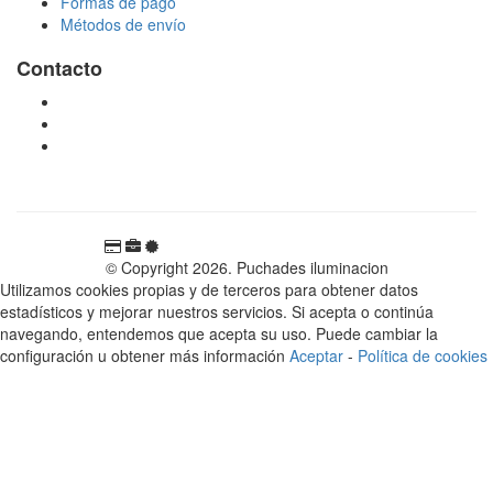
Formas de pago
Métodos de envío
Contacto
tienda@puchadesiluminacion.com
696 81 82 54
Carretera Rotglà S/N, 46815, Llosa de Ranes, Valencia,
España
© Copyright 2026. Puchades iluminacion
Utilizamos cookies propias y de terceros para obtener datos
estadísticos y mejorar nuestros servicios. Si acepta o continúa
navegando, entendemos que acepta su uso. Puede cambiar la
configuración u obtener más información
Aceptar
-
Política de cookies