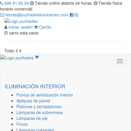
696 81 82 54
Tienda online abierta 24 horas.
Tienda física
horario comercial.
tienda@puchadesiluminacion.com
Iniciar sesión
Carrito
El carro esta vacio
Total: 0 €
ILUMINACIÓN INTERIOR
Puntos de señalización interior
Apliques de pared
Plafones y semiplafones
Lámparas de sobremesa
Lámparas de pie
Focos
Lámparas colgantes