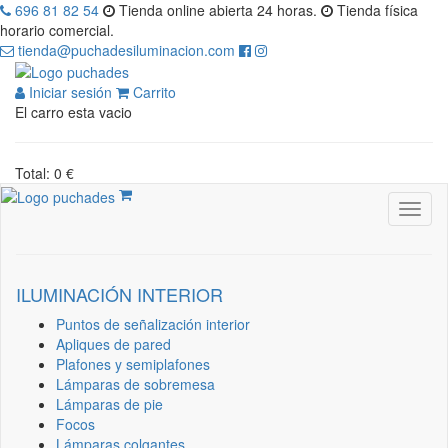
696 81 82 54
Tienda online abierta 24 horas.
Tienda física
horario comercial.
tienda@puchadesiluminacion.com
Iniciar sesión
Carrito
El carro esta vacio
Total: 0 €
ILUMINACIÓN INTERIOR
Puntos de señalización interior
Apliques de pared
Plafones y semiplafones
Lámparas de sobremesa
Lámparas de pie
Focos
Lámparas colgantes