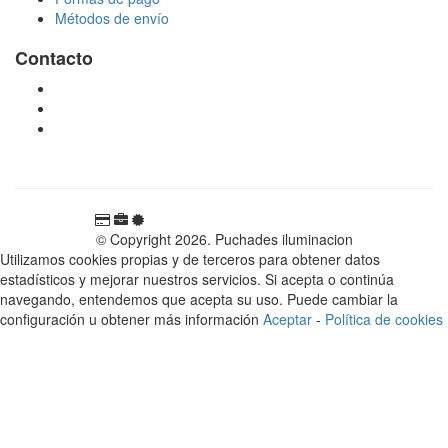
Métodos de envío
Contacto
tienda@puchadesiluminacion.com
696 81 82 54
Carretera Rotglà S/N, 46815, Llosa de Ranes, Valencia,
España
© Copyright 2026. Puchades iluminacion
Utilizamos cookies propias y de terceros para obtener datos
estadísticos y mejorar nuestros servicios. Si acepta o continúa
navegando, entendemos que acepta su uso. Puede cambiar la
configuración u obtener más información
Aceptar
-
Política de cookies