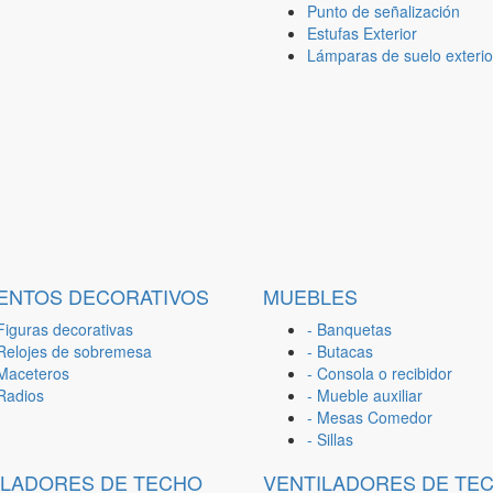
Punto de señalización
Estufas Exterior
Lámparas de suelo exterio
ENTOS DECORATIVOS
MUEBLES
Figuras decorativas
- Banquetas
 Relojes de sobremesa
- Butacas
 Maceteros
- Consola o recibidor
 Radios
- Mueble auxiliar
- Mesas Comedor
- Sillas
ILADORES DE TECHO
VENTILADORES DE TE