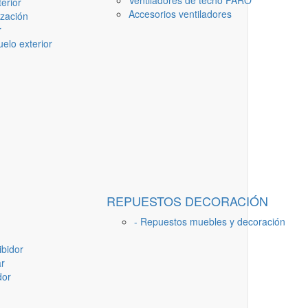
Ventiladores de techo FARO
erior
Accesorios ventiladores
ización
r
elo exterior
REPUESTOS DECORACIÓN
- Repuestos muebles y decoración
ibidor
ar
dor