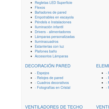
Regletas LED Superficie
Flexos
Bañadores de pared
Empotrables en escayola
Péndels e Instalaciones
Iluminación infantil
Drivers - alimentadores
Lámparas personalizadas
Iluminacuadros
Estanterias con luz
Plafones baño
Accesorios Lámparas
DECORACIÓN PARED
ELEM
- Espejos
- 
- Relojes de pared
-
- Cuadros decorativos
-
- Fotografías en Cristal
-
VENTILADORES DE TECHO
VENT