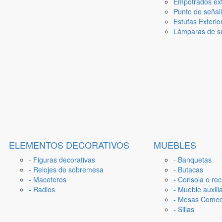
Empotrados ext
Punto de señal
Estufas Exterio
Lámparas de su
ELEMENTOS DECORATIVOS
MUEBLES
- Figuras decorativas
- Banquetas
- Relojes de sobremesa
- Butacas
- Maceteros
- Consola o rec
- Radios
- Mueble auxili
- Mesas Come
- Sillas