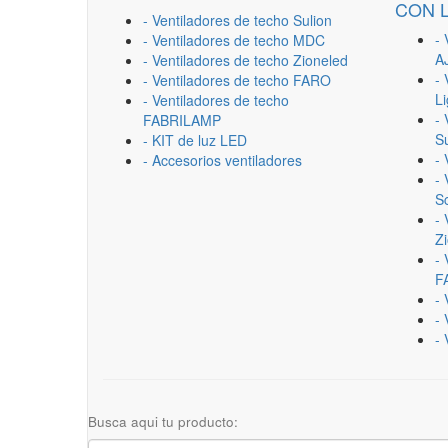
CON 
- Ventiladores de techo Sulion
- 
- Ventiladores de techo MDC
A
- Ventiladores de techo Zioneled
- 
- Ventiladores de techo FARO
L
- Ventiladores de techo
- 
FABRILAMP
Su
- KIT de luz LED
-
- Accesorios ventiladores
- 
Sc
- 
Z
- 
F
-
- 
- 
Busca aqui tu producto: