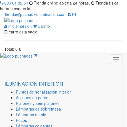
696 81 82 54
Tienda online abierta 24 horas.
Tienda física
horario comercial.
tienda@puchadesiluminacion.com
Iniciar sesión
Carrito
El carro esta vacio
Total: 0 €
ILUMINACIÓN INTERIOR
Puntos de señalización interior
Apliques de pared
Plafones y semiplafones
Lámparas de sobremesa
Lámparas de pie
Focos
Lámparas colgantes