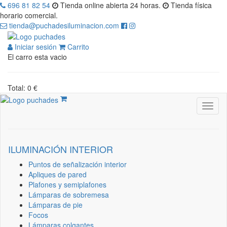
696 81 82 54
Tienda online abierta 24 horas.
Tienda física
horario comercial.
tienda@puchadesiluminacion.com
Iniciar sesión
Carrito
El carro esta vacio
Total: 0 €
ILUMINACIÓN INTERIOR
Puntos de señalización interior
Apliques de pared
Plafones y semiplafones
Lámparas de sobremesa
Lámparas de pie
Focos
Lámparas colgantes