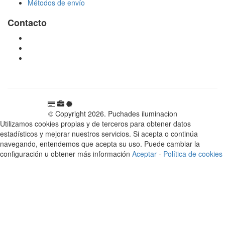
Métodos de envío
Contacto
tienda@puchadesiluminacion.com
696 81 82 54
Carretera Rotglà S/N, 46815, Llosa de Ranes, Valencia,
España
© Copyright 2026. Puchades iluminacion
Utilizamos cookies propias y de terceros para obtener datos
estadísticos y mejorar nuestros servicios. Si acepta o continúa
navegando, entendemos que acepta su uso. Puede cambiar la
configuración u obtener más información
Aceptar
-
Política de cookies