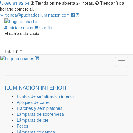
696 81 82 54
Tienda online abierta 24 horas.
Tienda física
horario comercial.
tienda@puchadesiluminacion.com
Iniciar sesión
Carrito
El carro esta vacio
Total: 0 €
ILUMINACIÓN INTERIOR
Puntos de señalización interior
Apliques de pared
Plafones y semiplafones
Lámparas de sobremesa
Lámparas de pie
Focos
Lámparas colgantes