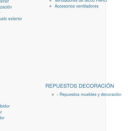
Ventiladores de techo FARO
erior
Accesorios ventiladores
ización
r
elo exterior
REPUESTOS DECORACIÓN
- Repuestos muebles y decoración
ibidor
ar
dor