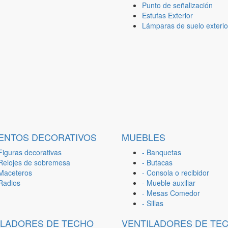
Punto de señalización
Estufas Exterior
Lámparas de suelo exterio
ENTOS DECORATIVOS
MUEBLES
Figuras decorativas
- Banquetas
 Relojes de sobremesa
- Butacas
 Maceteros
- Consola o recibidor
 Radios
- Mueble auxiliar
- Mesas Comedor
- Sillas
ILADORES DE TECHO
VENTILADORES DE TE