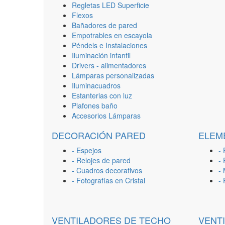
Regletas LED Superficie
Flexos
Bañadores de pared
Empotrables en escayola
Péndels e Instalaciones
Iluminación infantil
Drivers - alimentadores
Lámparas personalizadas
Iluminacuadros
Estanterias con luz
Plafones baño
Accesorios Lámparas
DECORACIÓN PARED
ELEM
- Espejos
- 
- Relojes de pared
-
- Cuadros decorativos
-
- Fotografías en Cristal
-
VENTILADORES DE TECHO
VENT