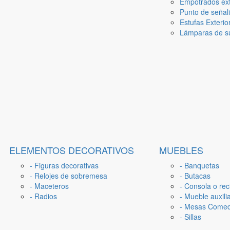
Empotrados ext
Punto de señal
Estufas Exterio
Lámparas de su
ELEMENTOS DECORATIVOS
MUEBLES
- Figuras decorativas
- Banquetas
- Relojes de sobremesa
- Butacas
- Maceteros
- Consola o rec
- Radios
- Mueble auxili
- Mesas Come
- Sillas