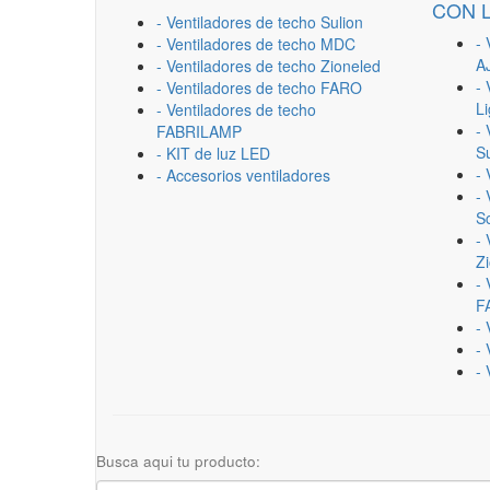
CON 
- Ventiladores de techo Sulion
- 
- Ventiladores de techo MDC
A
- Ventiladores de techo Zioneled
- 
- Ventiladores de techo FARO
L
- Ventiladores de techo
- 
FABRILAMP
Su
- KIT de luz LED
-
- Accesorios ventiladores
- 
Sc
- 
Z
- 
F
-
- 
- 
Busca aqui tu producto: