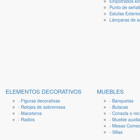
Empotrados ext
Punto de señal
Estufas Exterio
Lámparas de su
ELEMENTOS DECORATIVOS
MUEBLES
- Figuras decorativas
- Banquetas
- Relojes de sobremesa
- Butacas
- Maceteros
- Consola o rec
- Radios
- Mueble auxili
- Mesas Come
- Sillas