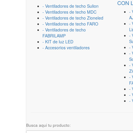
CON 
- Ventiladores de techo Sulion
- 
- Ventiladores de techo MDC
A
- Ventiladores de techo Zioneled
- 
- Ventiladores de techo FARO
L
- Ventiladores de techo
- 
FABRILAMP
Su
- KIT de luz LED
-
- Accesorios ventiladores
- 
Sc
- 
Z
- 
F
-
- 
- 
Busca aqui tu producto: