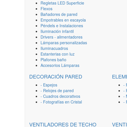
Regletas LED Superficie
Flexos
Bañadores de pared
Empotrables en escayola
Péndels e Instalaciones
Iluminación infantil
Drivers - alimentadores
Lámparas personalizadas
Iluminacuadros
Estanterias con luz
Plafones baño
Accesorios Lámparas
DECORACIÓN PARED
ELEM
- Espejos
- 
- Relojes de pared
-
- Cuadros decorativos
-
- Fotografías en Cristal
-
VENTILADORES DE TECHO
VENT