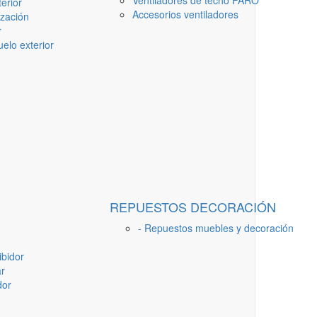
Ventiladores de techo FARO
erior
Accesorios ventiladores
ización
r
elo exterior
REPUESTOS DECORACIÓN
- Repuestos muebles y decoración
ibidor
ar
dor