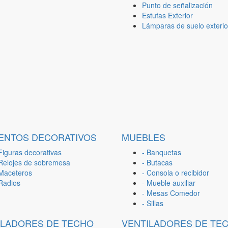
Punto de señalización
Estufas Exterior
Lámparas de suelo exterio
ENTOS DECORATIVOS
MUEBLES
Figuras decorativas
- Banquetas
 Relojes de sobremesa
- Butacas
 Maceteros
- Consola o recibidor
 Radios
- Mueble auxiliar
- Mesas Comedor
- Sillas
ILADORES DE TECHO
VENTILADORES DE TE