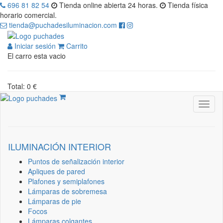
696 81 82 54
Tienda online abierta 24 horas.
Tienda física
horario comercial.
tienda@puchadesiluminacion.com
Iniciar sesión
Carrito
El carro esta vacio
Total: 0 €
ILUMINACIÓN INTERIOR
Puntos de señalización interior
Apliques de pared
Plafones y semiplafones
Lámparas de sobremesa
Lámparas de pie
Focos
Lámparas colgantes