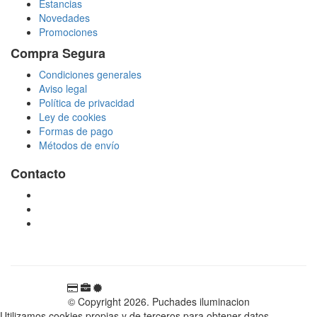
Estancias
Novedades
Promociones
Compra Segura
Condiciones generales
Aviso legal
Política de privacidad
Ley de cookies
Formas de pago
Métodos de envío
Contacto
tienda@puchadesiluminacion.com
696 81 82 54
Carretera Rotglà S/N, 46815, Llosa de Ranes, Valencia,
España
© Copyright 2026. Puchades iluminacion
Utilizamos cookies propias y de terceros para obtener datos