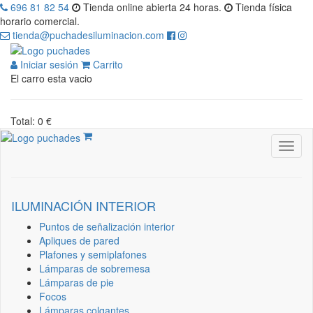
696 81 82 54
Tienda online abierta 24 horas.
Tienda física
horario comercial.
tienda@puchadesiluminacion.com
Iniciar sesión
Carrito
El carro esta vacio
Total: 0 €
ILUMINACIÓN INTERIOR
Puntos de señalización interior
Apliques de pared
Plafones y semiplafones
Lámparas de sobremesa
Lámparas de pie
Focos
Lámparas colgantes