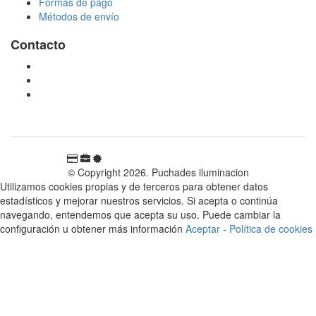
Formas de pago
Métodos de envío
Contacto
tienda@puchadesiluminacion.com
696 81 82 54
Carretera Rotglà S/N, 46815, Llosa de Ranes, Valencia,
España
© Copyright 2026. Puchades iluminacion
Utilizamos cookies propias y de terceros para obtener datos
estadísticos y mejorar nuestros servicios. Si acepta o continúa
navegando, entendemos que acepta su uso. Puede cambiar la
configuración u obtener más información
Aceptar
-
Política de cookies