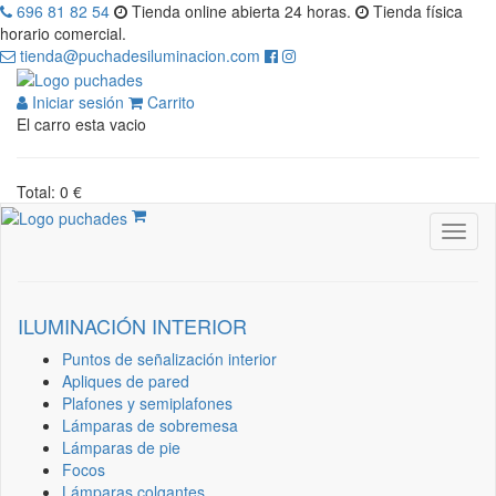
696 81 82 54
Tienda online abierta 24 horas.
Tienda física
horario comercial.
tienda@puchadesiluminacion.com
Iniciar sesión
Carrito
El carro esta vacio
Total: 0 €
ILUMINACIÓN INTERIOR
Puntos de señalización interior
Apliques de pared
Plafones y semiplafones
Lámparas de sobremesa
Lámparas de pie
Focos
Lámparas colgantes