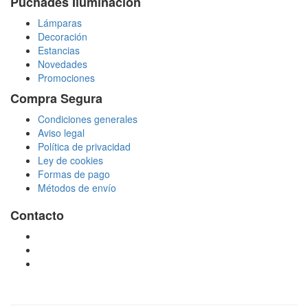
Puchades Iluminación
Lámparas
Decoración
Estancias
Novedades
Promociones
Compra Segura
Condiciones generales
Aviso legal
Política de privacidad
Ley de cookies
Formas de pago
Métodos de envío
Contacto
tienda@puchadesiluminacion.com
696 81 82 54
Carretera Rotglà S/N, 46815, Llosa de Ranes, Valencia,
España