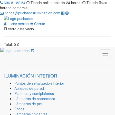
696 81 82 54
Tienda online abierta 24 horas.
Tienda física
horario comercial.
tienda@puchadesiluminacion.com
Iniciar sesión
Carrito
El carro esta vacio
Total: 0 €
ILUMINACIÓN INTERIOR
Puntos de señalización interior
Apliques de pared
Plafones y semiplafones
Lámparas de sobremesa
Lámparas de pie
Focos
Lámparas colgantes