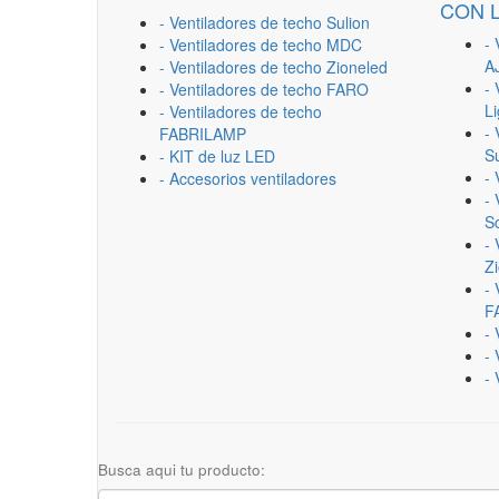
CON 
- Ventiladores de techo Sulion
- 
- Ventiladores de techo MDC
A
- Ventiladores de techo Zioneled
- 
- Ventiladores de techo FARO
L
- Ventiladores de techo
- 
FABRILAMP
Su
- KIT de luz LED
-
- Accesorios ventiladores
- 
Sc
- 
Z
- 
F
-
- 
- 
Busca aqui tu producto: