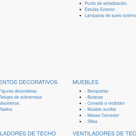
Punto de señalización
Estufas Exterior
Lámparas de suelo exterio
ENTOS DECORATIVOS
MUEBLES
Figuras decorativas
- Banquetas
 Relojes de sobremesa
- Butacas
 Maceteros
- Consola o recibidor
 Radios
- Mueble auxiliar
- Mesas Comedor
- Sillas
ILADORES DE TECHO
VENTILADORES DE TE