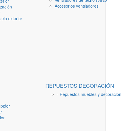
Ventiladores de techo FARO
erior
Accesorios ventiladores
ización
r
elo exterior
REPUESTOS DECORACIÓN
- Repuestos muebles y decoración
ibidor
ar
dor