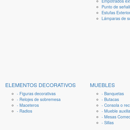
Empotrados ext
Punto de señal
Estufas Exterio
Lámparas de su
ELEMENTOS DECORATIVOS
MUEBLES
- Figuras decorativas
- Banquetas
- Relojes de sobremesa
- Butacas
- Maceteros
- Consola o rec
- Radios
- Mueble auxili
- Mesas Come
- Sillas