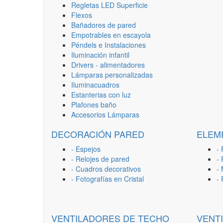
Regletas LED Superficie
Flexos
Bañadores de pared
Empotrables en escayola
Péndels e Instalaciones
Iluminación infantil
Drivers - alimentadores
Lámparas personalizadas
Iluminacuadros
Estanterias con luz
Plafones baño
Accesorios Lámparas
DECORACIÓN PARED
ELEM
- Espejos
- 
- Relojes de pared
-
- Cuadros decorativos
-
- Fotografías en Cristal
-
VENTILADORES DE TECHO
VENT