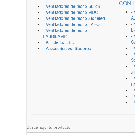
CON 
- Ventiladores de techo Sulion
- 
- Ventiladores de techo MDC
A
- Ventiladores de techo Zioneled
- 
- Ventiladores de techo FARO
L
- Ventiladores de techo
- 
FABRILAMP
Su
- KIT de luz LED
-
- Accesorios ventiladores
- 
Sc
- 
Z
- 
F
-
- 
- 
Busca aqui tu producto: