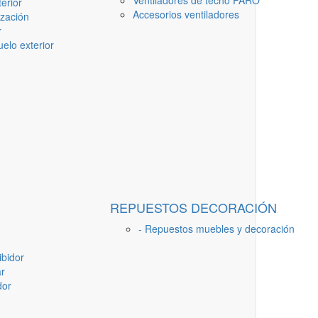
Ventiladores de techo FARO
erior
Accesorios ventiladores
ización
r
elo exterior
REPUESTOS DECORACIÓN
- Repuestos muebles y decoración
ibidor
ar
dor