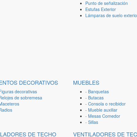
Punto de señalización
Estufas Exterior
Lámparas de suelo exterio
ENTOS DECORATIVOS
MUEBLES
Figuras decorativas
- Banquetas
 Relojes de sobremesa
- Butacas
 Maceteros
- Consola o recibidor
 Radios
- Mueble auxiliar
- Mesas Comedor
- Sillas
ILADORES DE TECHO
VENTILADORES DE TE