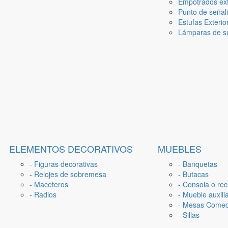
Empotrados ext
Punto de señal
Estufas Exterio
Lámparas de su
ELEMENTOS DECORATIVOS
MUEBLES
- Figuras decorativas
- Banquetas
- Relojes de sobremesa
- Butacas
- Maceteros
- Consola o rec
- Radios
- Mueble auxili
- Mesas Come
- Sillas