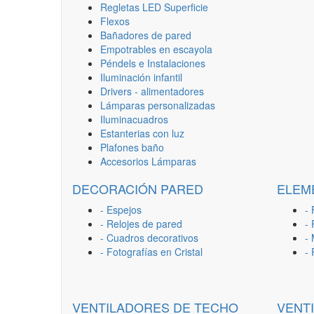
Regletas LED Superficie
Flexos
Bañadores de pared
Empotrables en escayola
Péndels e Instalaciones
Iluminación infantil
Drivers - alimentadores
Lámparas personalizadas
Iluminacuadros
Estanterias con luz
Plafones baño
Accesorios Lámparas
DECORACIÓN PARED
ELEM
- Espejos
- 
- Relojes de pared
-
- Cuadros decorativos
-
- Fotografías en Cristal
-
VENTILADORES DE TECHO
VENT