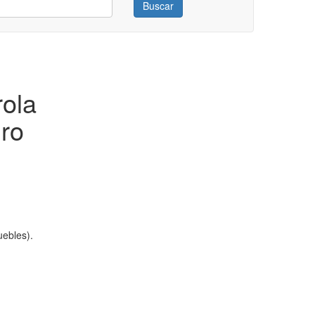
Buscar
ola
uro
ebles).