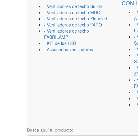
CON 
- Ventiladores de techo Sulion
- 
- Ventiladores de techo MDC
A
- Ventiladores de techo Zioneled
- 
- Ventiladores de techo FARO
L
- Ventiladores de techo
- 
FABRILAMP
Su
- KIT de luz LED
-
- Accesorios ventiladores
- 
Sc
- 
Z
- 
F
-
- 
- 
Busca aqui tu producto: