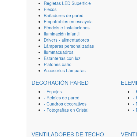
Regletas LED Superficie
Flexos
Bañadores de pared
Empotrables en escayola
Péndels e Instalaciones
Iluminación infantil
Drivers - alimentadores
Lámparas personalizadas
Iluminacuadros
Estanterias con luz
Plafones baño
Accesorios Lámparas
DECORACIÓN PARED
ELEM
- Espejos
- 
- Relojes de pared
-
- Cuadros decorativos
-
- Fotografías en Cristal
-
VENTILADORES DE TECHO
VENT