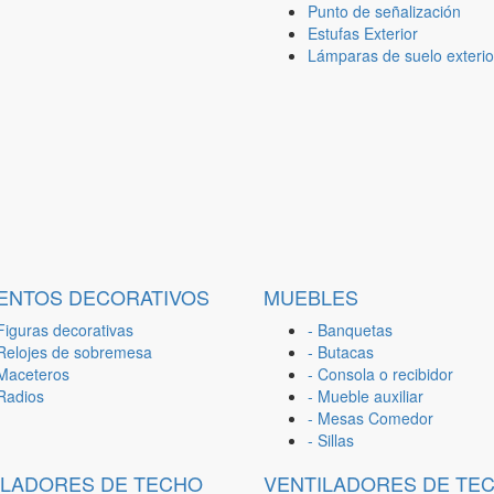
Punto de señalización
Estufas Exterior
Lámparas de suelo exterio
ENTOS DECORATIVOS
MUEBLES
Figuras decorativas
- Banquetas
 Relojes de sobremesa
- Butacas
 Maceteros
- Consola o recibidor
 Radios
- Mueble auxiliar
- Mesas Comedor
- Sillas
ILADORES DE TECHO
VENTILADORES DE TE