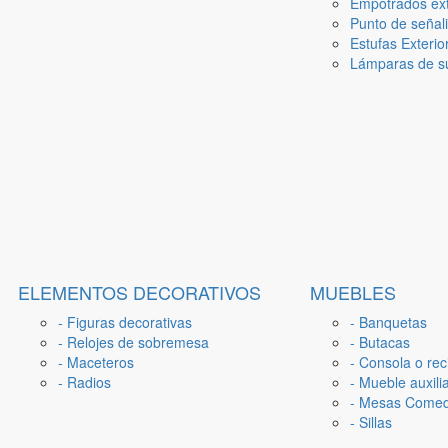
Empotrados ext
Punto de señal
Estufas Exterio
Lámparas de su
ELEMENTOS DECORATIVOS
MUEBLES
- Figuras decorativas
- Banquetas
- Relojes de sobremesa
- Butacas
- Maceteros
- Consola o rec
- Radios
- Mueble auxili
- Mesas Come
- Sillas