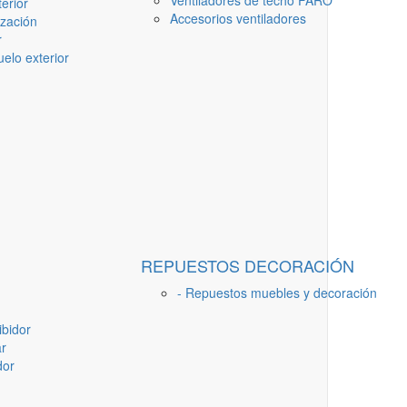
Ventiladores de techo FARO
erior
Accesorios ventiladores
ización
r
elo exterior
REPUESTOS DECORACIÓN
- Repuestos muebles y decoración
ibidor
ar
dor