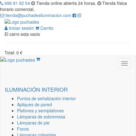
696 81 82 54
Tienda online abierta 24 horas.
Tienda física
horario comercial.
tienda@puchadesiluminacion.com
Iniciar sesión
Carrito
El carro esta vacio
Total: 0 €
ILUMINACIÓN INTERIOR
Puntos de señalización interior
Apliques de pared
Plafones y semiplafones
Lámparas de sobremesa
Lámparas de pie
Focos
Lámparas colgantes