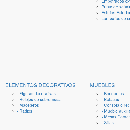
Empotrados ext
Punto de señal
Estufas Exterio
Lámparas de su
ELEMENTOS DECORATIVOS
MUEBLES
- Figuras decorativas
- Banquetas
- Relojes de sobremesa
- Butacas
- Maceteros
- Consola o rec
- Radios
- Mueble auxili
- Mesas Come
- Sillas