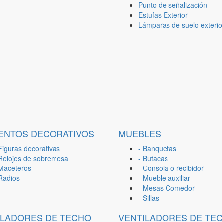
Punto de señalización
Estufas Exterior
Lámparas de suelo exterio
ENTOS DECORATIVOS
MUEBLES
Figuras decorativas
- Banquetas
 Relojes de sobremesa
- Butacas
 Maceteros
- Consola o recibidor
 Radios
- Mueble auxiliar
- Mesas Comedor
- Sillas
ILADORES DE TECHO
VENTILADORES DE TE