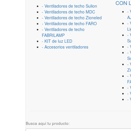
CON 
- Ventiladores de techo Sulion
- 
- Ventiladores de techo MDC
A
- Ventiladores de techo Zioneled
- 
- Ventiladores de techo FARO
L
- Ventiladores de techo
- 
FABRILAMP
Su
- KIT de luz LED
-
- Accesorios ventiladores
- 
Sc
- 
Z
- 
F
-
- 
- 
Busca aqui tu producto: