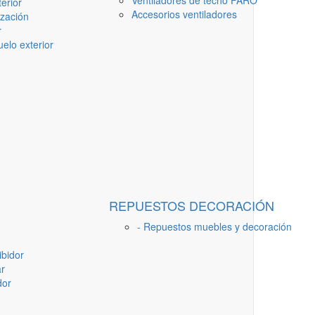
Ventiladores de techo FARO
erior
Accesorios ventiladores
ización
r
elo exterior
REPUESTOS DECORACIÓN
- Repuestos muebles y decoración
ibidor
ar
dor