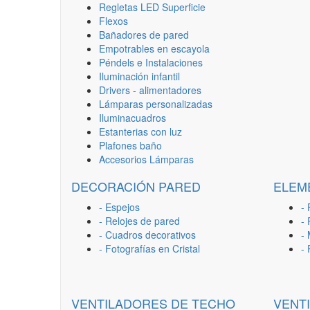
Regletas LED Superficie
Flexos
Bañadores de pared
Empotrables en escayola
Péndels e Instalaciones
Iluminación infantil
Drivers - alimentadores
Lámparas personalizadas
Iluminacuadros
Estanterias con luz
Plafones baño
Accesorios Lámparas
DECORACIÓN PARED
ELEM
- Espejos
- 
- Relojes de pared
-
- Cuadros decorativos
-
- Fotografías en Cristal
-
VENTILADORES DE TECHO
VENT