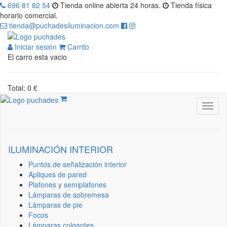
696 81 82 54
Tienda online abierta 24 horas.
Tienda física
horario comercial.
tienda@puchadesiluminacion.com
Iniciar sesión
Carrito
El carro esta vacio
Total: 0 €
ILUMINACIÓN INTERIOR
Puntos de señalización interior
Apliques de pared
Plafones y semiplafones
Lámparas de sobremesa
Lámparas de pie
Focos
Lámparas colgantes