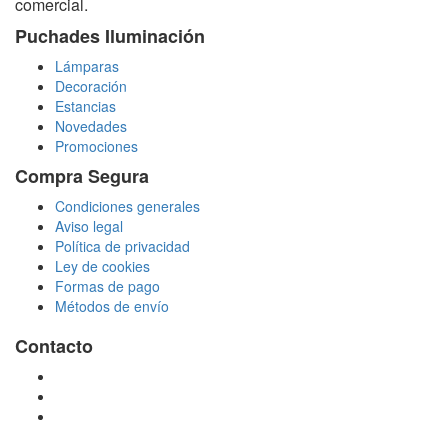
comercial.
Puchades Iluminación
Lámparas
Decoración
Estancias
Novedades
Promociones
Compra Segura
Condiciones generales
Aviso legal
Política de privacidad
Ley de cookies
Formas de pago
Métodos de envío
Contacto
tienda@puchadesiluminacion.com
696 81 82 54
Carretera Rotglà S/N, 46815, Llosa de Ranes, Valencia,
España