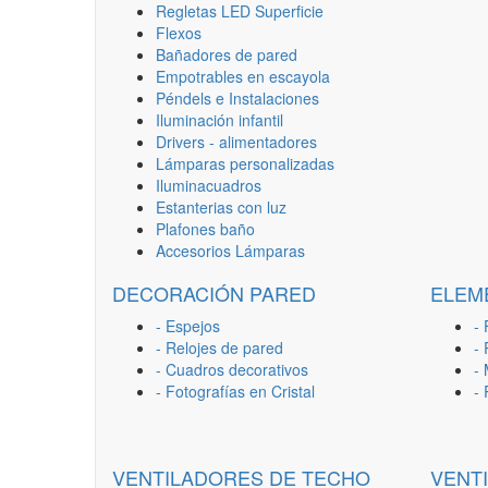
Regletas LED Superficie
Flexos
Bañadores de pared
Empotrables en escayola
Péndels e Instalaciones
Iluminación infantil
Drivers - alimentadores
Lámparas personalizadas
Iluminacuadros
Estanterias con luz
Plafones baño
Accesorios Lámparas
DECORACIÓN PARED
ELEM
- Espejos
- 
- Relojes de pared
-
- Cuadros decorativos
-
- Fotografías en Cristal
-
VENTILADORES DE TECHO
VENT