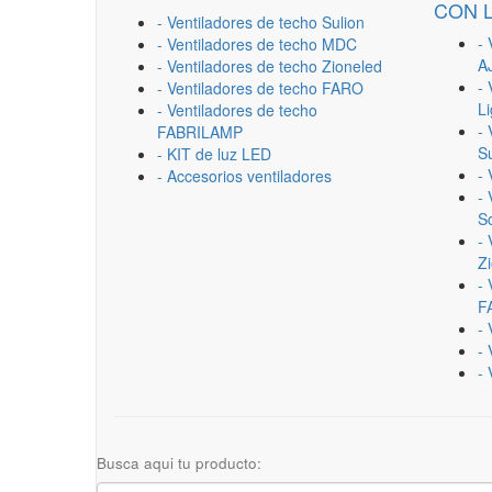
CON 
- Ventiladores de techo Sulion
- 
- Ventiladores de techo MDC
A
- Ventiladores de techo Zioneled
- 
- Ventiladores de techo FARO
L
- Ventiladores de techo
- 
FABRILAMP
Su
- KIT de luz LED
-
- Accesorios ventiladores
- 
Sc
- 
Z
- 
F
-
- 
- 
Busca aqui tu producto: