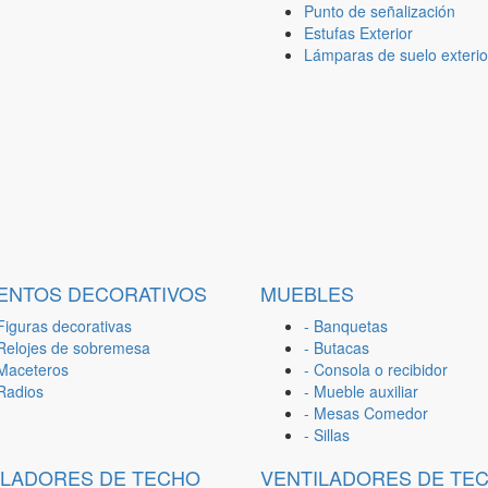
Punto de señalización
Estufas Exterior
Lámparas de suelo exterio
ENTOS DECORATIVOS
MUEBLES
Figuras decorativas
- Banquetas
 Relojes de sobremesa
- Butacas
 Maceteros
- Consola o recibidor
 Radios
- Mueble auxiliar
- Mesas Comedor
- Sillas
ILADORES DE TECHO
VENTILADORES DE TE