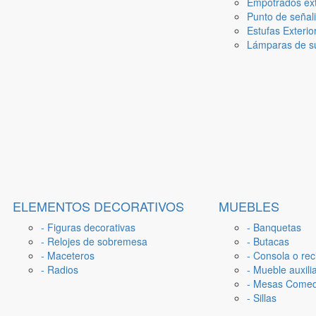
Empotrados ext
Punto de señal
Estufas Exterio
Lámparas de su
ELEMENTOS DECORATIVOS
MUEBLES
- Figuras decorativas
- Banquetas
- Relojes de sobremesa
- Butacas
- Maceteros
- Consola o rec
- Radios
- Mueble auxili
- Mesas Come
- Sillas