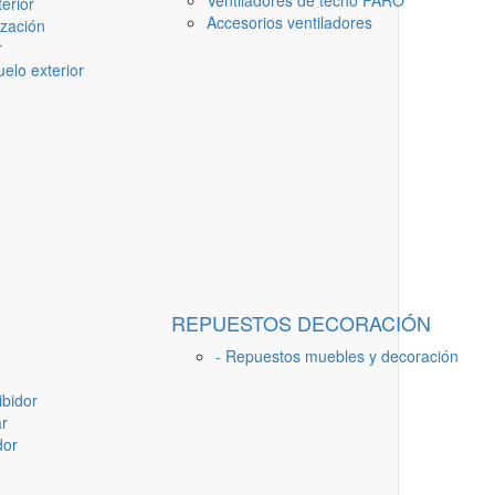
Ventiladores de techo FARO
erior
Accesorios ventiladores
ización
r
elo exterior
REPUESTOS DECORACIÓN
- Repuestos muebles y decoración
ibidor
ar
dor