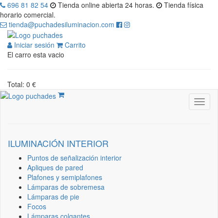
696 81 82 54
Tienda online abierta 24 horas.
Tienda física
horario comercial.
tienda@puchadesiluminacion.com
Iniciar sesión
Carrito
El carro esta vacio
Total: 0 €
ILUMINACIÓN INTERIOR
Puntos de señalización interior
Apliques de pared
Plafones y semiplafones
Lámparas de sobremesa
Lámparas de pie
Focos
Lámparas colgantes