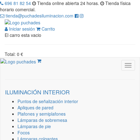
696 81 82 54
Tienda online abierta 24 horas.
Tienda física
horario comercial.
tienda@puchadesiluminacion.com
Iniciar sesión
Carrito
El carro esta vacio
Total: 0 €
ILUMINACIÓN INTERIOR
Puntos de señalización interior
Apliques de pared
Plafones y semiplafones
Lámparas de sobremesa
Lámparas de pie
Focos
Lámparas colgantes