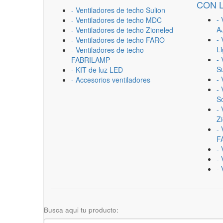
CON 
- Ventiladores de techo Sulion
- 
- Ventiladores de techo MDC
A
- Ventiladores de techo Zioneled
- 
- Ventiladores de techo FARO
L
- Ventiladores de techo
- 
FABRILAMP
Su
- KIT de luz LED
-
- Accesorios ventiladores
- 
Sc
- 
Z
- 
F
-
- 
- 
Busca aqui tu producto: