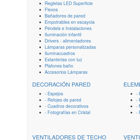
Regletas LED Superficie
Flexos
Bañadores de pared
Empotrables en escayola
Péndels e Instalaciones
Iluminación infantil
Drivers - alimentadores
Lámparas personalizadas
Iluminacuadros
Estanterias con luz
Plafones baño
Accesorios Lámparas
DECORACIÓN PARED
ELEM
- Espejos
- 
- Relojes de pared
-
- Cuadros decorativos
-
- Fotografías en Cristal
-
VENTILADORES DE TECHO
VENT