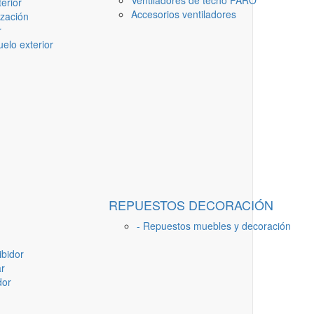
Ventiladores de techo FARO
erior
Accesorios ventiladores
ización
r
elo exterior
REPUESTOS DECORACIÓN
- Repuestos muebles y decoración
ibidor
ar
dor