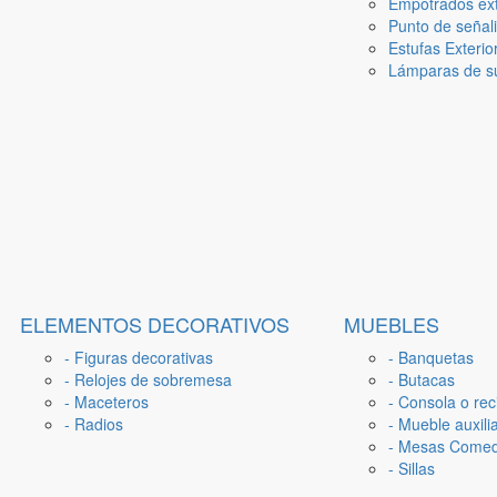
Empotrados ext
Punto de señal
Estufas Exterio
Lámparas de su
ELEMENTOS DECORATIVOS
MUEBLES
- Figuras decorativas
- Banquetas
- Relojes de sobremesa
- Butacas
- Maceteros
- Consola o rec
- Radios
- Mueble auxili
- Mesas Come
- Sillas