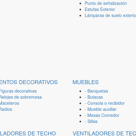
Punto de señalización
Estufas Exterior
Lámparas de suelo exterio
ENTOS DECORATIVOS
MUEBLES
Figuras decorativas
- Banquetas
 Relojes de sobremesa
- Butacas
 Maceteros
- Consola o recibidor
 Radios
- Mueble auxiliar
- Mesas Comedor
- Sillas
ILADORES DE TECHO
VENTILADORES DE TE