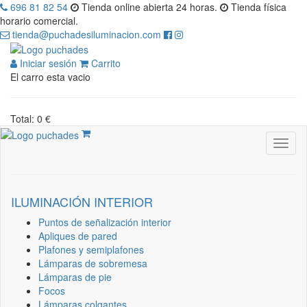
696 81 82 54
Tienda online abierta 24 horas.
Tienda física
horario comercial.
tienda@puchadesiluminacion.com
Iniciar sesión
Carrito
El carro esta vacio
Total: 0 €
ILUMINACIÓN INTERIOR
Puntos de señalización interior
Apliques de pared
Plafones y semiplafones
Lámparas de sobremesa
Lámparas de pie
Focos
Lámparas colgantes