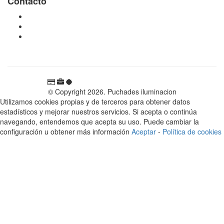
Contacto
tienda@puchadesiluminacion.com
696 81 82 54
Carretera Rotglà S/N, 46815, Llosa de Ranes, Valencia,
España
© Copyright 2026. Puchades iluminacion
Utilizamos cookies propias y de terceros para obtener datos
estadísticos y mejorar nuestros servicios. Si acepta o continúa
navegando, entendemos que acepta su uso. Puede cambiar la
configuración u obtener más información
Aceptar
-
Política de cookies