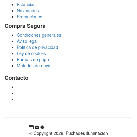
Estancias
Novedades
Promociones
Compra Segura
Condiciones generales
Aviso legal
Política de privacidad
Ley de cookies
Formas de pago
Métodos de envío
Contacto
tienda@puchadesiluminacion.com
696 81 82 54
Carretera Rotglà S/N, 46815, Llosa de Ranes, Valencia,
España
© Copyright 2026. Puchades iluminacion