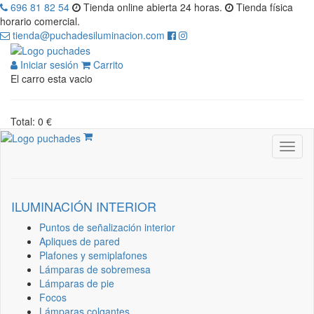
696 81 82 54
Tienda online abierta 24 horas.
Tienda física
horario comercial.
tienda@puchadesiluminacion.com
Iniciar sesión
Carrito
El carro esta vacio
Total: 0 €
ILUMINACIÓN INTERIOR
Puntos de señalización interior
Apliques de pared
Plafones y semiplafones
Lámparas de sobremesa
Lámparas de pie
Focos
Lámparas colgantes