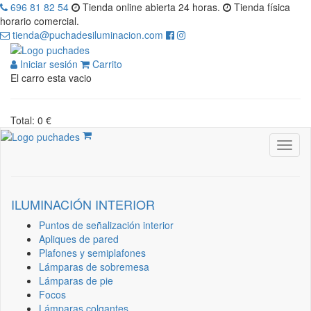
696 81 82 54
Tienda online abierta 24 horas.
Tienda física
horario comercial.
tienda@puchadesiluminacion.com
Iniciar sesión
Carrito
El carro esta vacio
Total: 0 €
ILUMINACIÓN INTERIOR
Puntos de señalización interior
Apliques de pared
Plafones y semiplafones
Lámparas de sobremesa
Lámparas de pie
Focos
Lámparas colgantes