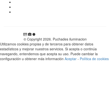
tienda@puchadesiluminacion.com
696 81 82 54
Carretera Rotglà S/N, 46815, Llosa de Ranes, Valencia,
España
© Copyright 2026. Puchades iluminacion
Utilizamos cookies propias y de terceros para obtener datos
estadísticos y mejorar nuestros servicios. Si acepta o continúa
navegando, entendemos que acepta su uso. Puede cambiar la
configuración u obtener más información
Aceptar
-
Política de cookies