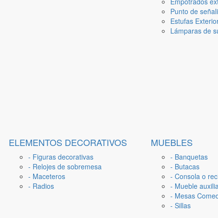
Empotrados ext
Punto de señal
Estufas Exterio
Lámparas de su
ELEMENTOS DECORATIVOS
MUEBLES
- Figuras decorativas
- Banquetas
- Relojes de sobremesa
- Butacas
- Maceteros
- Consola o rec
- Radios
- Mueble auxili
- Mesas Come
- Sillas