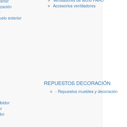
Ventiladores de techo FARO
erior
Accesorios ventiladores
ización
r
elo exterior
REPUESTOS DECORACIÓN
- Repuestos muebles y decoración
ibidor
ar
dor