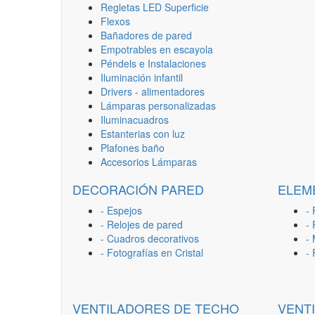
Regletas LED Superficie
Flexos
Bañadores de pared
Empotrables en escayola
Péndels e Instalaciones
Iluminación infantil
Drivers - alimentadores
Lámparas personalizadas
Iluminacuadros
Estanterias con luz
Plafones baño
Accesorios Lámparas
DECORACIÓN PARED
ELEM
- Espejos
- 
- Relojes de pared
-
- Cuadros decorativos
-
- Fotografías en Cristal
-
VENTILADORES DE TECHO
VENT