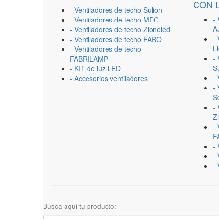
CON 
- Ventiladores de techo Sulion
- 
- Ventiladores de techo MDC
A
- Ventiladores de techo Zioneled
- 
- Ventiladores de techo FARO
L
- Ventiladores de techo
- 
FABRILAMP
Su
- KIT de luz LED
-
- Accesorios ventiladores
- 
Sc
- 
Z
- 
F
-
- 
- 
Busca aqui tu producto: