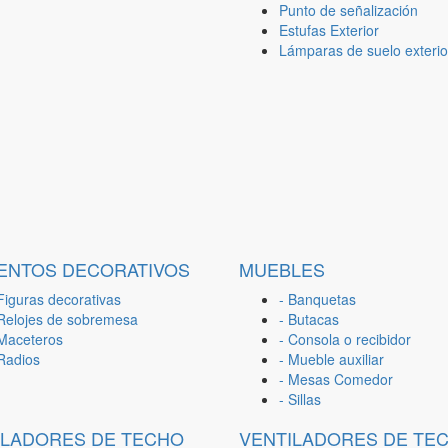
Punto de señalización
Estufas Exterior
Lámparas de suelo exterio
ENTOS DECORATIVOS
MUEBLES
Figuras decorativas
- Banquetas
 Relojes de sobremesa
- Butacas
 Maceteros
- Consola o recibidor
 Radios
- Mueble auxiliar
- Mesas Comedor
- Sillas
ILADORES DE TECHO
VENTILADORES DE TE