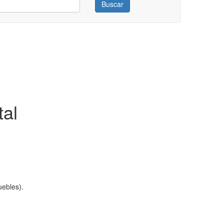
Buscar
tal
ebles).