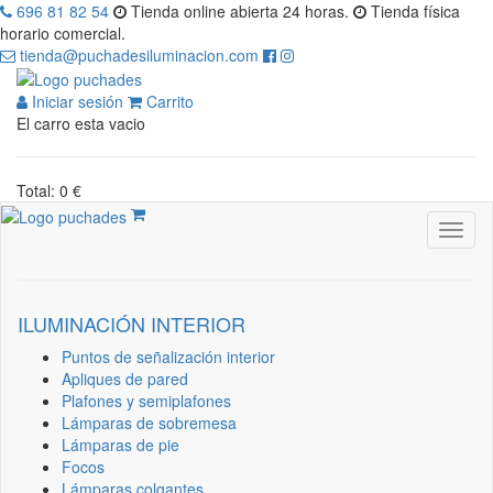
696 81 82 54
Tienda online abierta 24 horas.
Tienda física
horario comercial.
tienda@puchadesiluminacion.com
Iniciar sesión
Carrito
El carro esta vacio
Total: 0 €
ILUMINACIÓN INTERIOR
Puntos de señalización interior
Apliques de pared
Plafones y semiplafones
Lámparas de sobremesa
Lámparas de pie
Focos
Lámparas colgantes