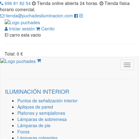
696 81 82 54
Tienda online abierta 24 horas.
Tienda física
horario comercial.
tienda@puchadesiluminacion.com
Iniciar sesión
Carrito
El carro esta vacio
Total: 0 €
ILUMINACIÓN INTERIOR
Puntos de señalización interior
Apliques de pared
Plafones y semiplafones
Lámparas de sobremesa
Lámparas de pie
Focos
Lámparas colgantes