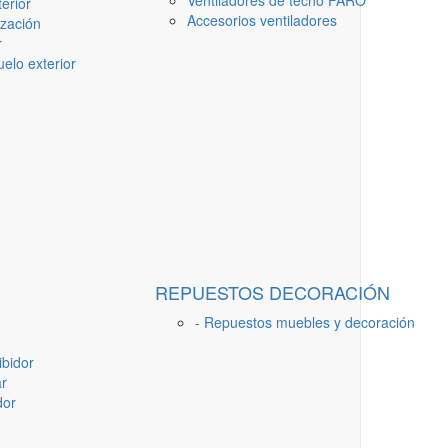
Ventiladores de techo FARO
erior
Accesorios ventiladores
ización
r
elo exterior
REPUESTOS DECORACIÓN
- Repuestos muebles y decoración
ibidor
ar
dor