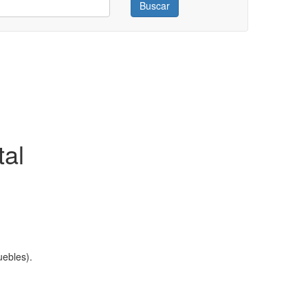
Buscar
tal
ebles).