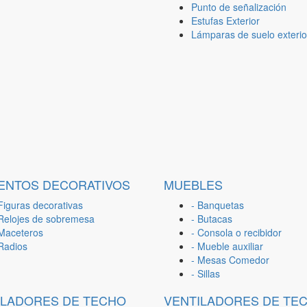
Punto de señalización
Estufas Exterior
Lámparas de suelo exterio
ENTOS DECORATIVOS
MUEBLES
Figuras decorativas
- Banquetas
 Relojes de sobremesa
- Butacas
 Maceteros
- Consola o recibidor
 Radios
- Mueble auxiliar
- Mesas Comedor
- Sillas
ILADORES DE TECHO
VENTILADORES DE TE