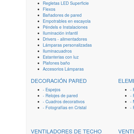
Regletas LED Superficie
Flexos
Bañadores de pared
Empotrables en escayola
Péndels e Instalaciones
Iluminación infantil
Drivers - alimentadores
Lámparas personalizadas
Iluminacuadros
Estanterias con luz
Plafones baño
Accesorios Lámparas
DECORACIÓN PARED
ELEM
- Espejos
- 
- Relojes de pared
-
- Cuadros decorativos
-
- Fotografías en Cristal
-
VENTILADORES DE TECHO
VENT