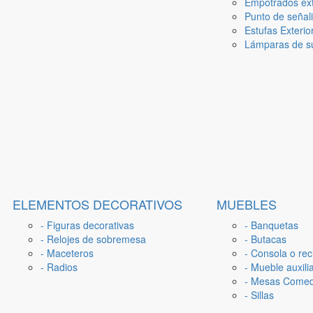
Empotrados ext
Punto de señal
Estufas Exterio
Lámparas de su
ELEMENTOS DECORATIVOS
MUEBLES
- Figuras decorativas
- Banquetas
- Relojes de sobremesa
- Butacas
- Maceteros
- Consola o rec
- Radios
- Mueble auxili
- Mesas Come
- Sillas