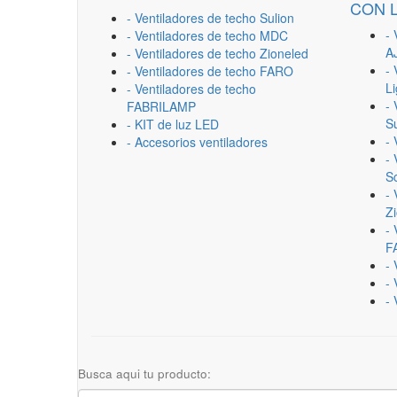
CON 
- Ventiladores de techo Sulion
- 
- Ventiladores de techo MDC
A
- Ventiladores de techo Zioneled
- 
- Ventiladores de techo FARO
L
- Ventiladores de techo
- 
FABRILAMP
Su
- KIT de luz LED
-
- Accesorios ventiladores
- 
Sc
- 
Z
- 
F
-
- 
- 
Busca aqui tu producto: