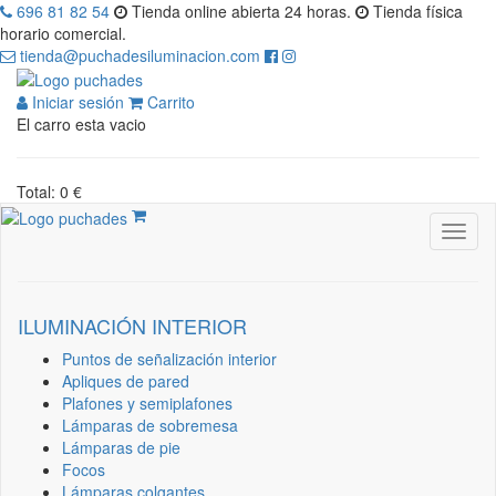
696 81 82 54
Tienda online abierta 24 horas.
Tienda física
horario comercial.
tienda@puchadesiluminacion.com
Iniciar sesión
Carrito
El carro esta vacio
Total: 0 €
ILUMINACIÓN INTERIOR
Puntos de señalización interior
Apliques de pared
Plafones y semiplafones
Lámparas de sobremesa
Lámparas de pie
Focos
Lámparas colgantes