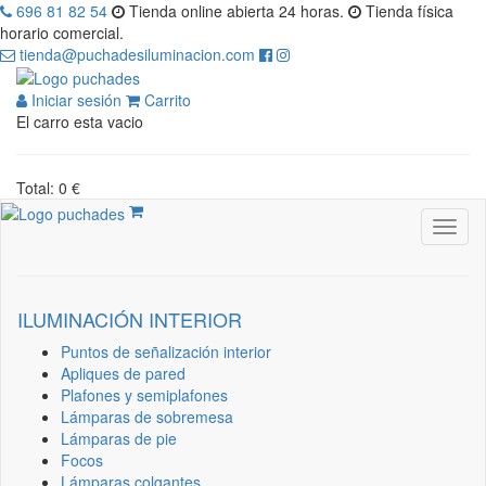
696 81 82 54
Tienda online abierta 24 horas.
Tienda física
horario comercial.
tienda@puchadesiluminacion.com
Iniciar sesión
Carrito
El carro esta vacio
Total: 0 €
ILUMINACIÓN INTERIOR
Puntos de señalización interior
Apliques de pared
Plafones y semiplafones
Lámparas de sobremesa
Lámparas de pie
Focos
Lámparas colgantes