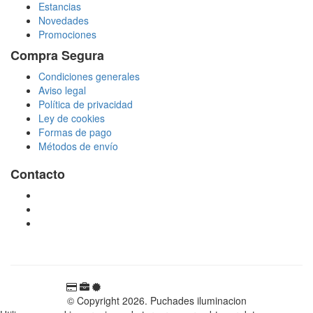
Estancias
Novedades
Promociones
Compra Segura
Condiciones generales
Aviso legal
Política de privacidad
Ley de cookies
Formas de pago
Métodos de envío
Contacto
tienda@puchadesiluminacion.com
696 81 82 54
Carretera Rotglà S/N, 46815, Llosa de Ranes, Valencia,
España
© Copyright 2026. Puchades iluminacion