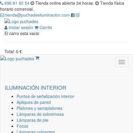
696 81 82 54
Tienda online abierta 24 horas.
Tienda física
horario comercial.
tienda@puchadesiluminacion.com
Iniciar sesión
Carrito
El carro esta vacio
Total: 0 €
ILUMINACIÓN INTERIOR
Puntos de señalización interior
Apliques de pared
Plafones y semiplafones
Lámparas de sobremesa
Lámparas de pie
Focos
Lámparas colgantes