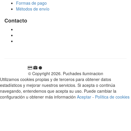
Formas de pago
Métodos de envío
Contacto
tienda@puchadesiluminacion.com
696 81 82 54
Carretera Rotglà S/N, 46815, Llosa de Ranes, Valencia,
España
© Copyright 2026. Puchades iluminacion
Utilizamos cookies propias y de terceros para obtener datos
estadísticos y mejorar nuestros servicios. Si acepta o continúa
navegando, entendemos que acepta su uso. Puede cambiar la
configuración u obtener más información
Aceptar
-
Política de cookies