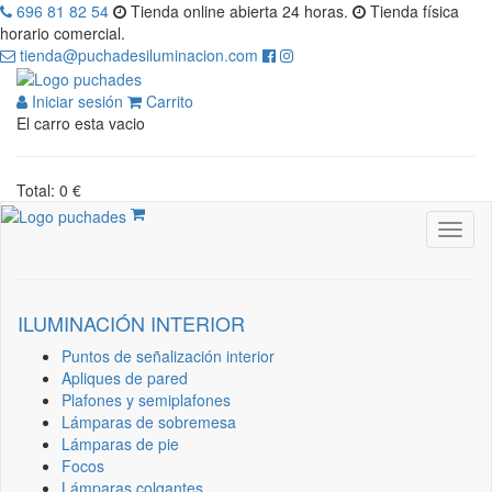
696 81 82 54
Tienda online abierta 24 horas.
Tienda física
horario comercial.
tienda@puchadesiluminacion.com
Iniciar sesión
Carrito
El carro esta vacio
Total: 0 €
ILUMINACIÓN INTERIOR
Puntos de señalización interior
Apliques de pared
Plafones y semiplafones
Lámparas de sobremesa
Lámparas de pie
Focos
Lámparas colgantes