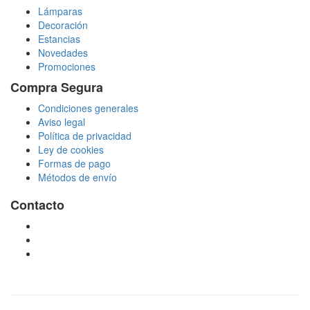
Lámparas
Decoración
Estancias
Novedades
Promociones
Compra Segura
Condiciones generales
Aviso legal
Política de privacidad
Ley de cookies
Formas de pago
Métodos de envío
Contacto
tienda@puchadesiluminacion.com
696 81 82 54
Carretera Rotglà S/N, 46815, Llosa de Ranes, Valencia,
España