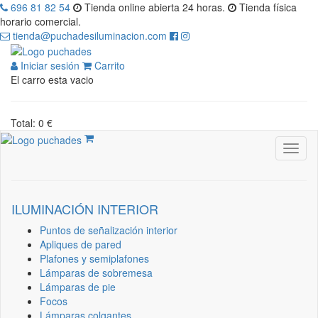
696 81 82 54
Tienda online abierta 24 horas.
Tienda física
horario comercial.
tienda@puchadesiluminacion.com
Iniciar sesión
Carrito
El carro esta vacio
Total: 0 €
ILUMINACIÓN INTERIOR
Puntos de señalización interior
Apliques de pared
Plafones y semiplafones
Lámparas de sobremesa
Lámparas de pie
Focos
Lámparas colgantes