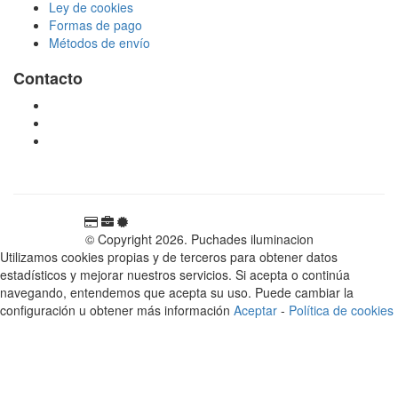
Ley de cookies
Formas de pago
Métodos de envío
Contacto
tienda@puchadesiluminacion.com
696 81 82 54
Carretera Rotglà S/N, 46815, Llosa de Ranes, Valencia,
España
© Copyright 2026. Puchades iluminacion
Utilizamos cookies propias y de terceros para obtener datos
estadísticos y mejorar nuestros servicios. Si acepta o continúa
navegando, entendemos que acepta su uso. Puede cambiar la
configuración u obtener más información
Aceptar
-
Política de cookies