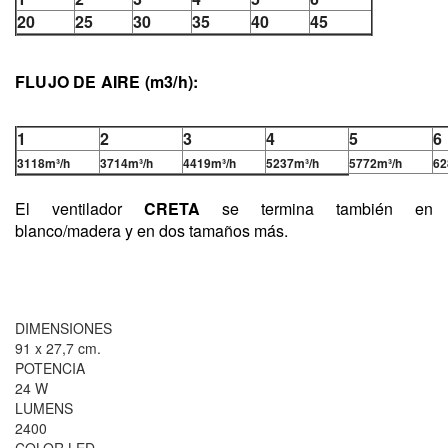
20
25
30
35
40
45
FLUJO DE AIRE (m3/h):
1
2
3
4
5
6
3118m³/h
3714m³/h
4419m³/h
5237m³/h
5772m³/h
62
El ventilador
CRETA
se termina también en
blanco/madera y en dos tamaños más.
DIMENSIONES
91 x 27,7 cm.
POTENCIA
24 W
LUMENS
2400
COLOR LED