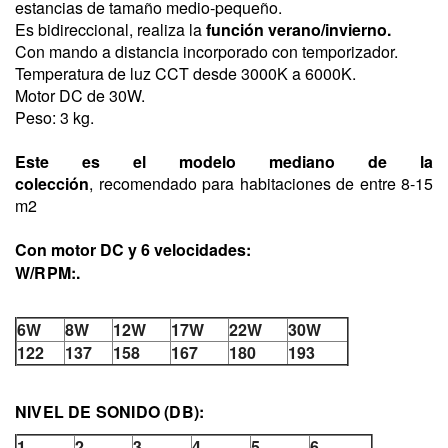
estancias de tamaño medio-pequeño.
Es bidireccional, realiza la
función verano/invierno.
Con mando a distancia incorporado con temporizador.
Temperatura de luz CCT desde 3000K a 6000K.
Motor
DC de 30W.
Peso: 3 kg.
Este es el modelo mediano de la
colección
,
r
ecomendado para habitaciones de entre 8-15
m2
Con motor DC y 6 velocidades:
W/RPM:.
6W
8W
12W
17W
22W
30W
122
137
158
167
180
193
NIVEL DE SONIDO (DB):
1
2
3
4
5
6