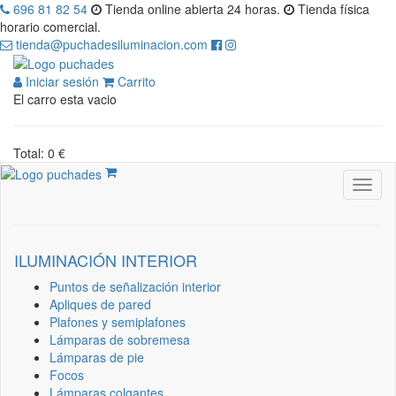
696 81 82 54
Tienda online abierta 24 horas.
Tienda física
horario comercial.
tienda@puchadesiluminacion.com
Iniciar sesión
Carrito
El carro esta vacio
Total: 0 €
ILUMINACIÓN INTERIOR
Puntos de señalización interior
Apliques de pared
Plafones y semiplafones
Lámparas de sobremesa
Lámparas de pie
Focos
Lámparas colgantes