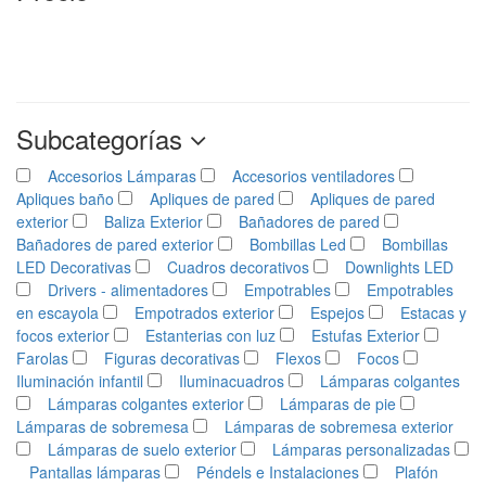
Subcategorías
Accesorios Lámparas
Accesorios ventiladores
Apliques baño
Apliques de pared
Apliques de pared
exterior
Baliza Exterior
Bañadores de pared
Bañadores de pared exterior
Bombillas Led
Bombillas
LED Decorativas
Cuadros decorativos
Downlights LED
Drivers - alimentadores
Empotrables
Empotrables
en escayola
Empotrados exterior
Espejos
Estacas y
focos exterior
Estanterias con luz
Estufas Exterior
Farolas
Figuras decorativas
Flexos
Focos
Iluminación infantil
Iluminacuadros
Lámparas colgantes
Lámparas colgantes exterior
Lámparas de pie
Lámparas de sobremesa
Lámparas de sobremesa exterior
Lámparas de suelo exterior
Lámparas personalizadas
Pantallas lámparas
Péndels e Instalaciones
Plafón