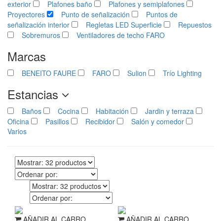
exterior
Plafones baño
Plafones y semiplafones
Proyectores
Punto de señalización
Puntos de
señalización interior
Regletas LED Superficie
Repuestos
Sobremuros
Ventiladores de techo FARO
Marcas
BENEITO FAURE
FARO
Sulion
Trío Lighting
Estancias
Baños
Cocina
Habitación
Jardin y terraza
Oficina
Pasillos
Recibidor
Salón y comedor
Varios
AÑADIR AL CARRO
AÑADIR AL CARRO