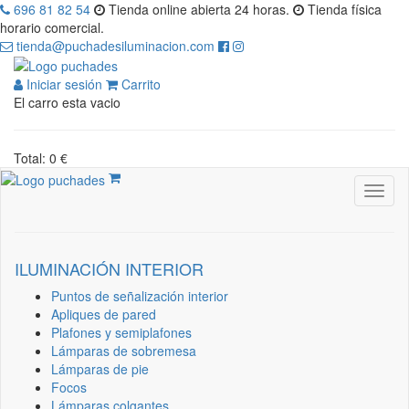
696 81 82 54
Tienda online abierta 24 horas.
Tienda física
horario comercial.
tienda@puchadesiluminacion.com
Iniciar sesión
Carrito
El carro esta vacio
Total: 0 €
ILUMINACIÓN INTERIOR
Puntos de señalización interior
Apliques de pared
Plafones y semiplafones
Lámparas de sobremesa
Lámparas de pie
Focos
Lámparas colgantes